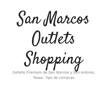
Saltar
al
San Marcos
contenido
Outlets
Shopping
Outlets Premium de San Marcos y San Antonio,
Texas. Tips de compras