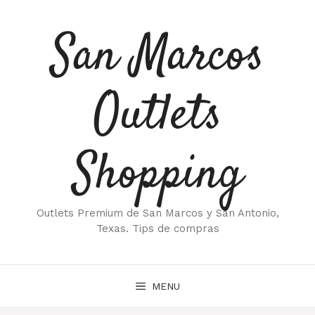
Saltar
al
San Marcos
contenido
Outlets
Shopping
Outlets Premium de San Marcos y San Antonio,
Texas. Tips de compras
MENU