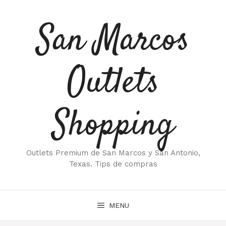
Saltar
al
San Marcos
contenido
Outlets
Shopping
Outlets Premium de San Marcos y San Antonio,
Texas. Tips de compras
MENU