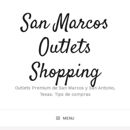
Saltar
al
San Marcos
contenido
Outlets
Shopping
Outlets Premium de San Marcos y San Antonio,
Texas. Tips de compras
MENU