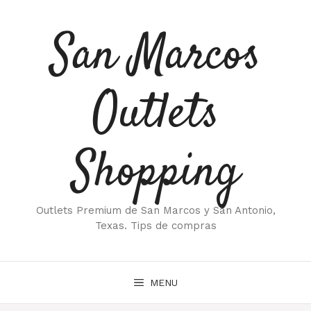
Saltar
al
San Marcos
contenido
Outlets
Shopping
Outlets Premium de San Marcos y San Antonio,
Texas. Tips de compras
MENU