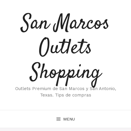
Saltar
al
San Marcos
contenido
Outlets
Shopping
Outlets Premium de San Marcos y San Antonio,
Texas. Tips de compras
MENU