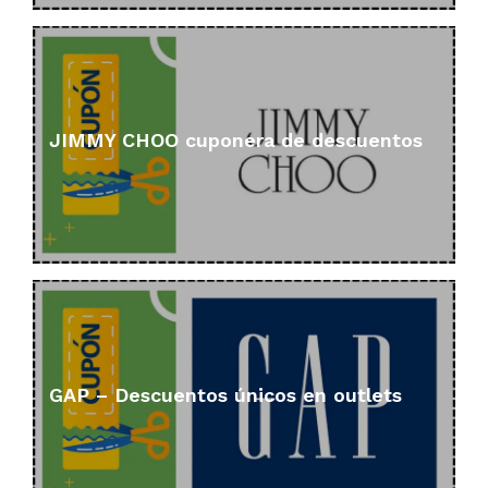
JIMMY CHOO cuponera de descuentos
GAP – Descuentos únicos en outlets