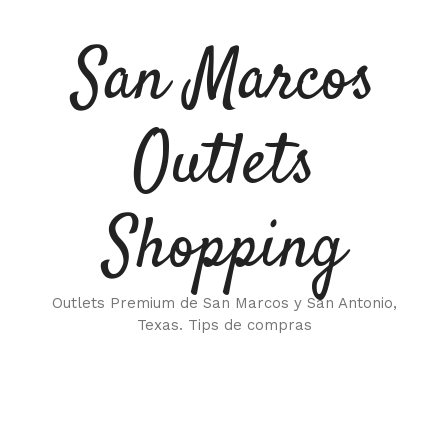
Saltar
al
San Marcos
contenido
Outlets
Shopping
Outlets Premium de San Marcos y San Antonio,
Texas. Tips de compras