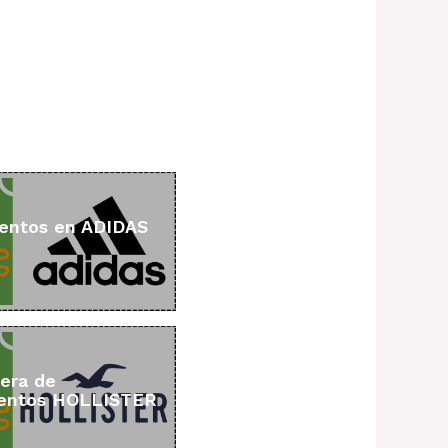
entos en ADIDAS
era de
entos HOLLISTER