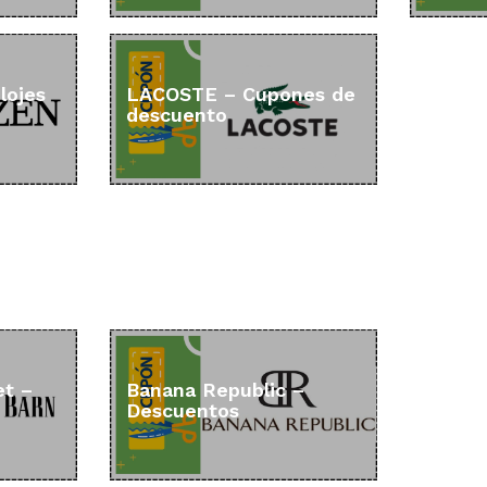
lojes
LACOSTE – Cupones de
descuento
et –
Banana Republic –
Descuentos