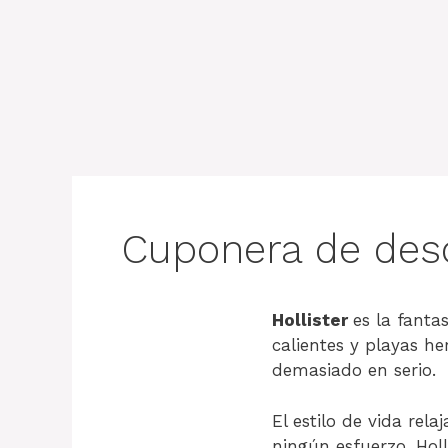
Cuponera de des
Hollister
es la fanta
calientes y playas h
demasiado en serio.
El estilo de vida re
ningún esfuerzo. Holl