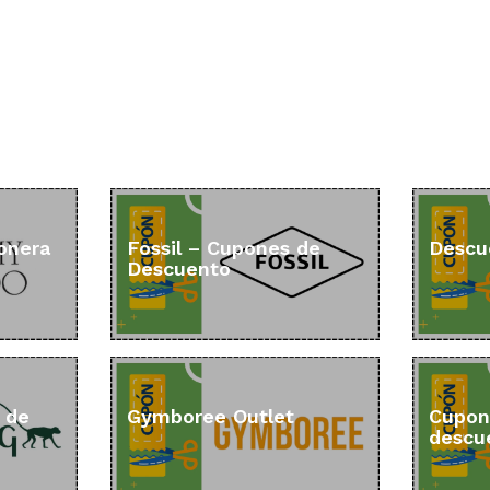
onera
Fossil – Cupones de
Descu
Descuento
 de
Gymboree Outlet
Cupon
descu