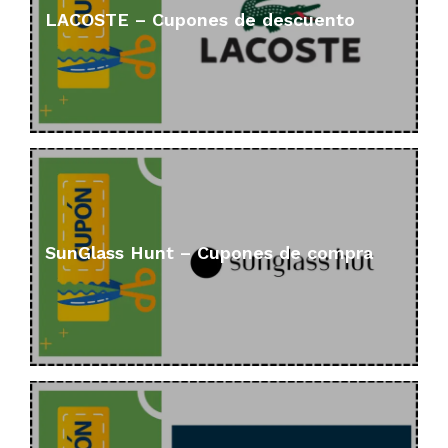
LACOSTE – Cupones de descuento
SunGlass Hunt – Cupones de compra