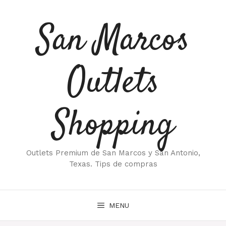
Saltar
al
San Marcos
contenido
Outlets
Shopping
Outlets Premium de San Marcos y San Antonio,
Texas. Tips de compras
MENU