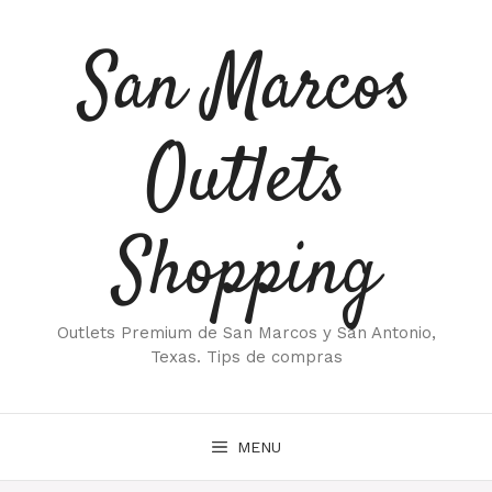
Saltar
al
San Marcos
contenido
Outlets
Shopping
Outlets Premium de San Marcos y San Antonio,
Texas. Tips de compras
MENU