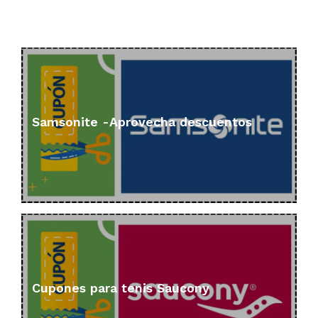
Samsonite -Aprovecha descuentos
Cupones para tenis Saucony