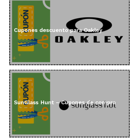
Cupones descuento para Oakley
SunGlass Hunt – Cupones de compra