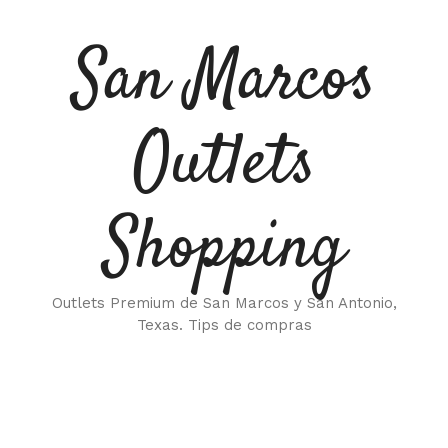
Saltar
al
San Marcos
contenido
Outlets
Shopping
Outlets Premium de San Marcos y San Antonio,
Texas. Tips de compras