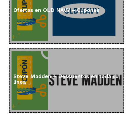
Ofertas en OLD NAVY – Cupones
Steve Madden – Descuentos en toda su
línea