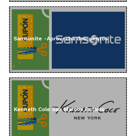
Samsonite -Aprovecha descuentos
Kenneth Cole San Marcos Outlets