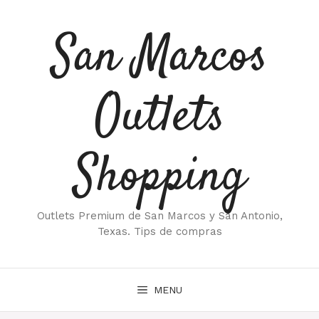
Saltar
al
San Marcos
contenido
Outlets
Shopping
Outlets Premium de San Marcos y San Antonio,
Texas. Tips de compras
MENU