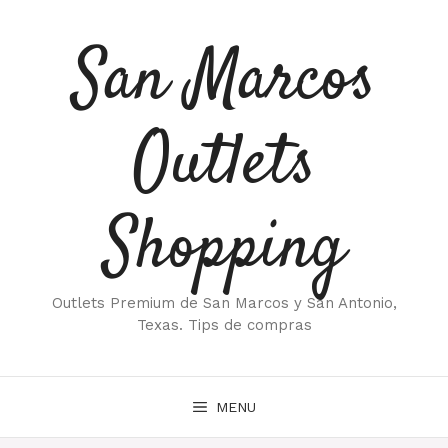
Saltar
al
San Marcos
contenido
Outlets
Shopping
Outlets Premium de San Marcos y San Antonio,
Texas. Tips de compras
MENU