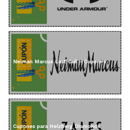
Neiman Marcus Last Call – Cupones
Cupones para Helzberg Diamonds