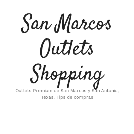
Saltar
al
San Marcos
contenido
Outlets
Shopping
Outlets Premium de San Marcos y San Antonio,
Texas. Tips de compras