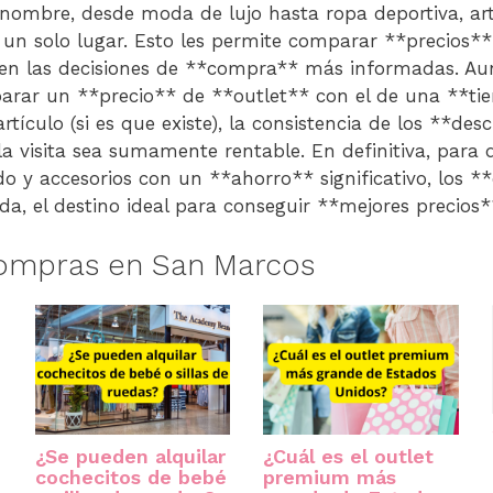
ombre, desde moda de lujo hasta ropa deportiva, art
 un solo lugar. Esto les permite comparar **precios** 
n las decisiones de **compra** más informadas. Au
arar un **precio** de **outlet** con el de una **ti
rtículo (si es que existe), la consistencia de los **de
la visita sea sumamente rentable. En definitiva, para
o y accesorios con un **ahorro** significativo, los *
a, el destino ideal para conseguir **mejores precios*
compras en San Marcos
¿Se pueden alquilar
¿Cuál es el outlet
cochecitos de bebé
premium más