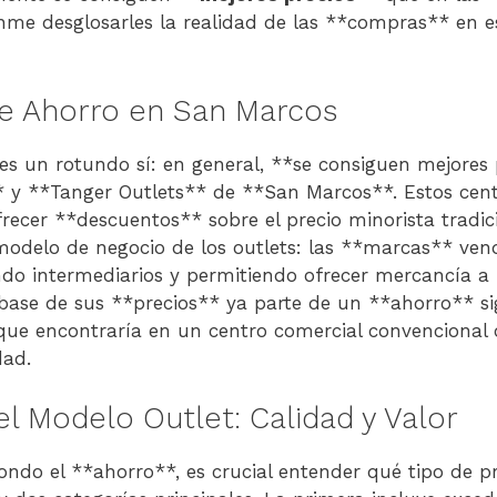
me desglosarles la realidad de las **compras** en 
e Ahorro en San Marcos
 es un rotundo sí: en general, **se consiguen mejores 
 y **Tanger Outlets** de **San Marcos**. Estos cent
ecer **descuentos** sobre el precio minorista tradici
 modelo de negocio de los outlets: las **marcas** ven
do intermediarios y permitiendo ofrecer mercancía a 
 base de sus **precios** ya parte de un **ahorro** sig
que encontraría en un centro comercial convencional
dad.
l Modelo Outlet: Calidad y Valor
ndo el **ahorro**, es crucial entender qué tipo de 