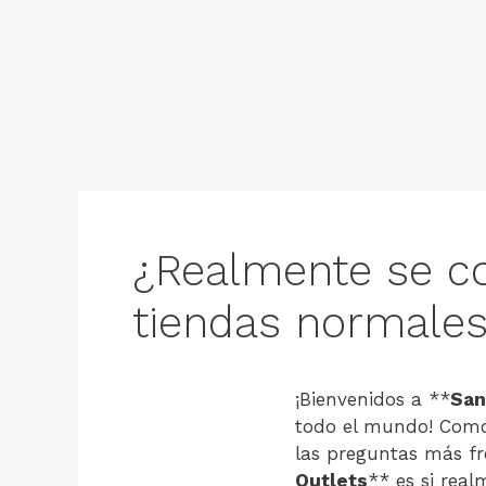
¿Realmente se co
tiendas normale
¡Bienvenidos a **
San
todo el mundo! Como
las preguntas más fre
Outlets
** es si rea