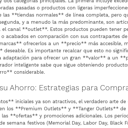
 dos categorías principales. La primera incluye exced
oradas pasadas o productos con ligeras imperfeccion
e las **tiendas normales** de línea completa, pero q
 segunda, y a menudo la más predominante, son artíc
 el canal **outlet**. Estos productos pueden tener p
o o acabados en comparación con sus contrapartes de
*marcas** ofrecerlos a un **precio** más accesible,
deseable. Es importante recalcar que esto no signif
a adaptación para ofrecer un gran **valor** a un **
rador inteligente sabe que sigue obteniendo product
ro** considerable.
su Ahorro: Estrategias para Compr
tos** iniciales ya son atractivos, el verdadero arte de
 en los **Premium Outlets** y **Tanger Outlets** d
 las **ofertas** y promociones adicionales. Los per
 de semana festivos (Memorial Day, Labor Day, Black F