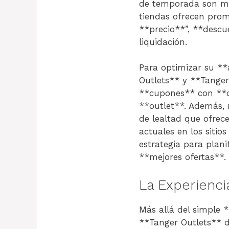
de temporada son mo
tiendas ofrecen pro
**precio**”, **descu
liquidación.
Para optimizar su **
Outlets** y **Tanger 
**cupones** con **de
**outlet**. Además,
de lealtad que ofrec
actuales en los sitio
estrategia para plani
**mejores ofertas**.
La Experienci
Más allá del simple 
**Tanger Outlets** 