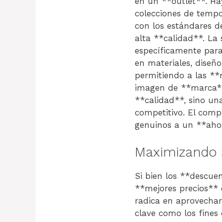
en un **outlet**. Hay
colecciones de temp
con los estándares d
alta **calidad**. La
específicamente para
en materiales, diseñ
permitiendo a las *
imagen de **marca** 
**calidad**, sino un
competitivo. El comp
genuinos a un **ahor
Maximizando 
Si bien los **descuen
**mejores precios**
radica en aprovechar
clave como los fines