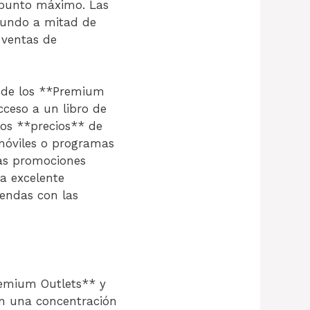
 punto máximo. Las
gundo a mitad de
 ventas de
P de los **Premium
cceso a un libro de
os **precios** de
móviles o programas
las promociones
na excelente
iendas con las
remium Outlets** y
en una concentración