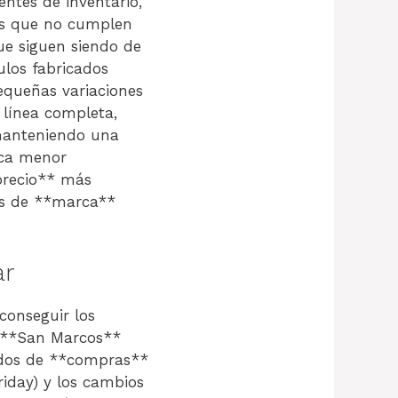
entes de inventario,
es que no cumplen
ue siguen siendo de
ulos fabricados
equeñas variaciones
 línea completa,
 manteniendo una
ica menor
precio** más
os de **marca**
ar
 conseguir los
e **San Marcos**
íodos de **compras**
riday) y los cambios