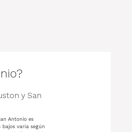
nio?
uston y San
San Antonio es
s bajos varía según