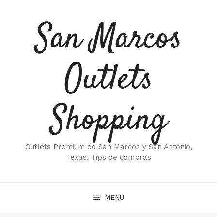
Saltar
al
San Marcos
contenido
Outlets
Shopping
Outlets Premium de San Marcos y San Antonio,
Texas. Tips de compras
MENU