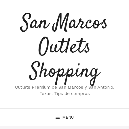
Saltar
al
San Marcos
contenido
Outlets
Shopping
Outlets Premium de San Marcos y San Antonio,
Texas. Tips de compras
MENU