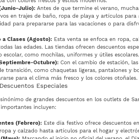
pa con colores frescos y estilos modernos.
Junio-Julio):
Antes de que termine el verano, mucha
ivos en trajes de baño, ropa de playa y artículos para 
idad para prepararse para las vacaciones o para disfr
 a Clases (Agosto):
Esta venta se enfoca en ropa, ca
todas las edades. Las tiendas ofrecen descuentos espec
o escolar, como mochilas, uniformes y útiles escolares
Septiembre-Octubre):
Con el cambio de estación, las
e transición, como chaquetas ligeras, pantalones y b
rse para el clima más fresco y los colores otoñales.
 Descuentos Especiales
n sinónimo de grandes descuentos en los outlets de S
 importantes incluyen:
entes (Febrero):
Este día festivo ofrece descuentos 
opa y calzado hasta artículos para el hogar y electró
 (Mayo):
Marcando el inicio no oficial del verano, el Dí