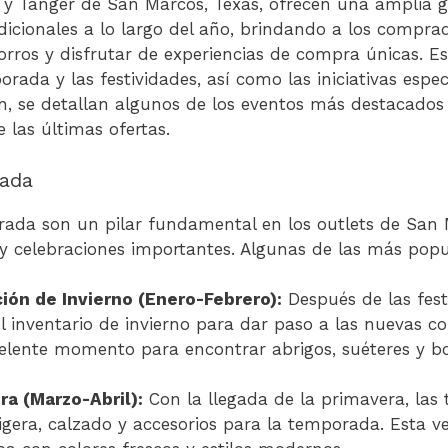
 y Tanger de San Marcos, Texas, ofrecen una amplia 
adicionales a lo largo del año, brindando a los compra
rros y disfrutar de experiencias de compra únicas. E
rada y las festividades, así como las iniciativas espe
n, se detallan algunos de los eventos más destacados 
e las últimas ofertas.
ada
rada son un pilar fundamental en los outlets de San
y celebraciones importantes. Algunas de las más popu
ión de Invierno (Enero-Febrero):
Después de las fest
el inventario de invierno para dar paso a las nuevas c
elente momento para encontrar abrigos, suéteres y bo
a (Marzo-Abril):
Con la llegada de la primavera, las 
igera, calzado y accesorios para la temporada. Esta ve