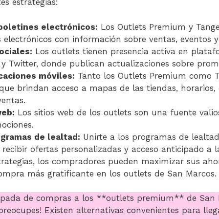
es estrategias:
boletines electrónicos:
Los Outlets Premium y Tange
 electrónicos con información sobre ventas, eventos y
ociales:
Los outlets tienen presencia activa en plat
y Twitter, donde publican actualizaciones sobre prom
caciones móviles:
Tanto los Outlets Premium como T
 que brindan acceso a mapas de las tiendas, horarios,
ventas.
web:
Los sitios web de los outlets son una fuente vali
ociones.
ogramas de lealtad:
Unirte a los programas de lealtad
á recibir ofertas personalizadas y acceso anticipado a l
trategias, los compradores pueden maximizar sus ahor
ompra más gratificante en los outlets de San Marcos.
pada de compras a los **outlets premium** de San 
preocupes! Existen alternativas convenientes para lleg