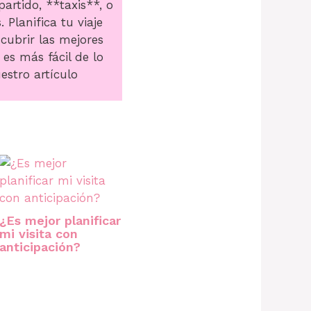
artido, **taxis**, o
Planifica tu viaje
cubrir las mejores
 es más fácil de lo
estro artículo
¿Es mejor planificar
mi visita con
anticipación?