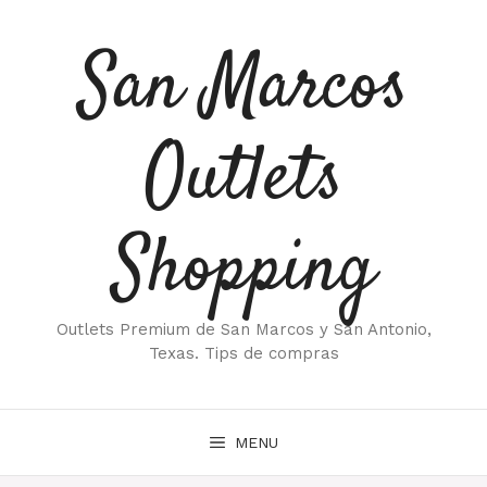
Saltar
al
San Marcos
contenido
Outlets
Shopping
Outlets Premium de San Marcos y San Antonio,
Texas. Tips de compras
MENU