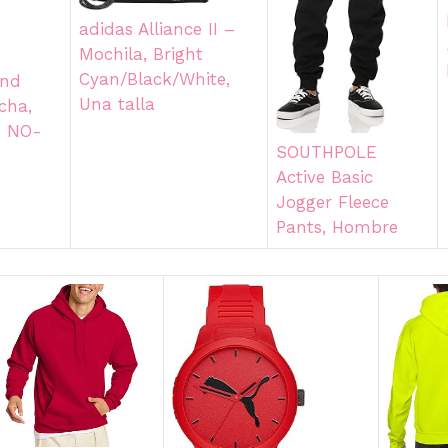
adidas Alliance II –
Mochila, Bright
Cyan/Black/White,
end
Una talla
cha,
, NO-
SOUTHPOLE
Active Basic
Jogger Fleece
Pants, Hombre