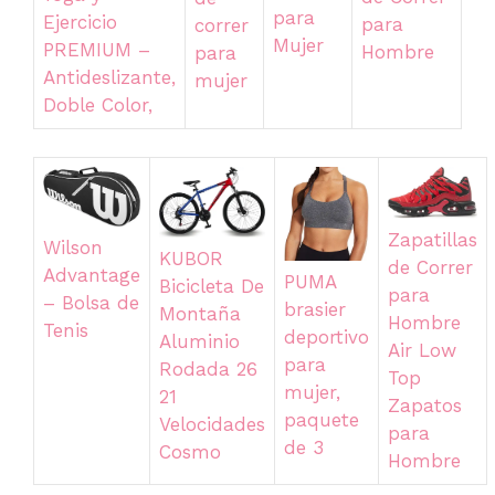
para
Ejercicio
para
correr
Mujer
PREMIUM –
Hombre
para
Antideslizante,
mujer
Doble Color,
Zapatillas
Wilson
KUBOR
de Correr
Advantage
PUMA
Bicicleta De
para
– Bolsa de
brasier
Montaña
Hombre
Tenis
deportivo
Aluminio
Air Low
para
Rodada 26
Top
mujer,
21
Zapatos
paquete
Velocidades
para
de 3
Cosmo
Hombre