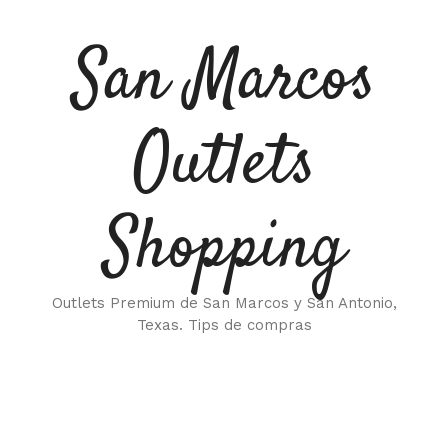
Saltar
al
San Marcos
contenido
Outlets
Shopping
Outlets Premium de San Marcos y San Antonio,
Texas. Tips de compras