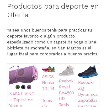
Productos para deporte en
Oferta
Ya sea unos buenos tenis para practicar tu
deporte favorito o algún producto
especializado como un tapete de yoga o una
bicicleta de montaña, en San Marcos es el
lugar ideal para comprarlos a buenos precios.
ASICS
Reebok
Reebok
Noosa
Royal
Zig
TRI 14
Bb4500
NAPA LIVING
Dynamica
–
Hi2
– Tapete de
Zapatillas
Tenis
Tenis
Yoga y
de Correr
de