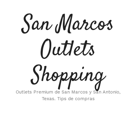
Saltar
al
San Marcos
contenido
Outlets
Shopping
Outlets Premium de San Marcos y San Antonio,
Texas. Tips de compras