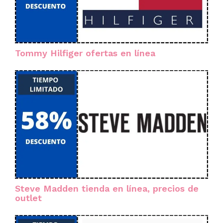
Tommy Hilfiger ofertas en línea
Steve Madden tienda en línea, precios de
outlet