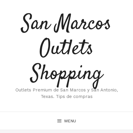
Saltar
al
San Marcos
contenido
Outlets
Shopping
Outlets Premium de San Marcos y San Antonio,
Texas. Tips de compras
MENU