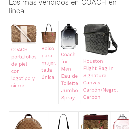
Los más vendidos en COACH en
línea
Bolso
COACH
Coach
para
portafolios
Houston
for
mujer,
de piel
Flight Bag In
Men
talla
con
Signature
Eau de
única
logotipo y
Canvas
Toilette
cierre
Carbón/Negro,
Jumbo
Carbón
Spray