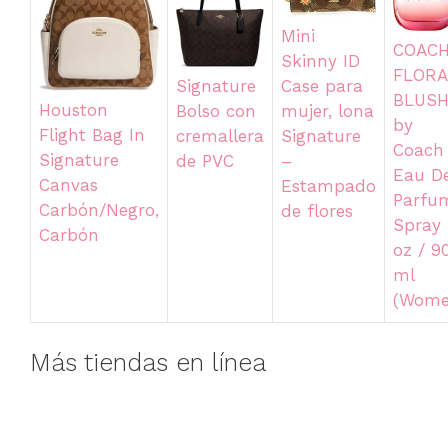
Mini
COAC
Skinny ID
FLORA
Case para
Signature
BLUS
Houston
mujer, lona
Bolso con
by
Flight Bag In
Signature
cremallera
Coach
Signature
–
de PVC
Eau D
Canvas
Estampado
Parfu
Carbón/Negro,
de flores
Spray 
Carbón
oz / 9
ml
(Wome
Más tiendas en línea