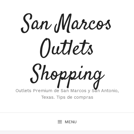
Saltar
al
San Marcos
contenido
Outlets
Shopping
Outlets Premium de San Marcos y San Antonio,
Texas. Tips de compras
MENU