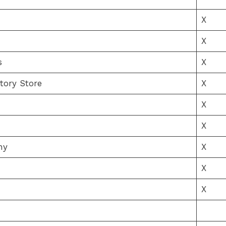
X
X
s
X
tory Store
X
X
X
ny
X
X
X