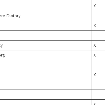
X
ere Factory
X
ty
X
erg
X
X
X