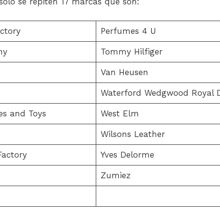
solo se repiten 17 marcas que son:
ctory
Perfumes 4 U
ny
Tommy Hilfiger
Van Heusen
Waterford Wedgwood Royal 
es and Toys
West Elm
Wilsons Leather
Factory
Yves Delorme
Zumiez