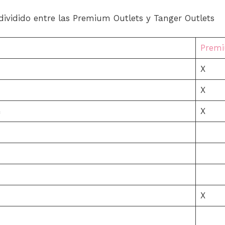
 dividido entre las Premium Outlets y Tanger Outlets
Prem
X
X
h
X
X