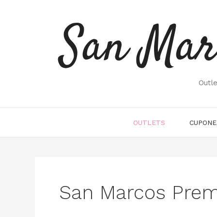
Saltar
al
San Mar
contenido
Outl
OUTLETS
CUPONE
San Marcos Premi