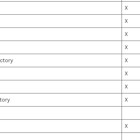
X
X
X
X
ctory
X
X
X
tory
X
X