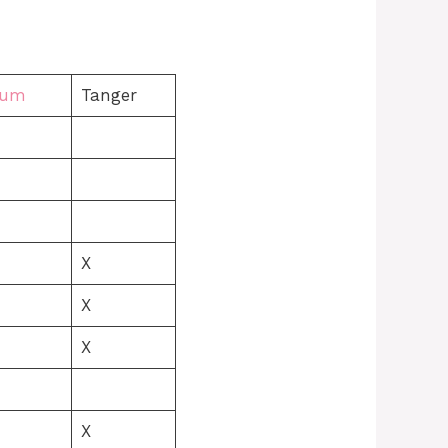
ium
Tanger
X
X
X
X