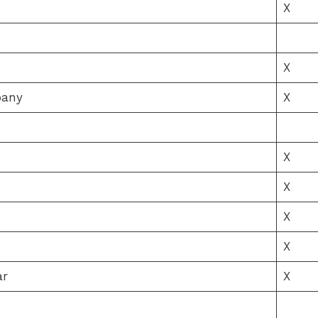
X
X
pany
X
X
X
X
X
ar
X