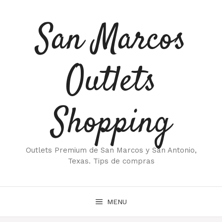
Saltar
al
San Marcos
contenido
Outlets
Shopping
Outlets Premium de San Marcos y San Antonio,
Texas. Tips de compras
MENU