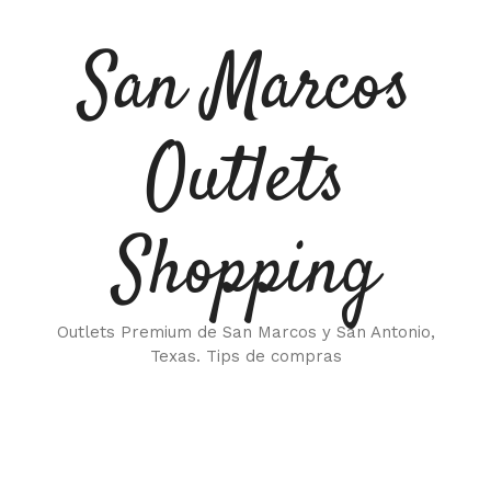
Saltar
al
San Marcos
contenido
Outlets
Shopping
Outlets Premium de San Marcos y San Antonio,
Texas. Tips de compras