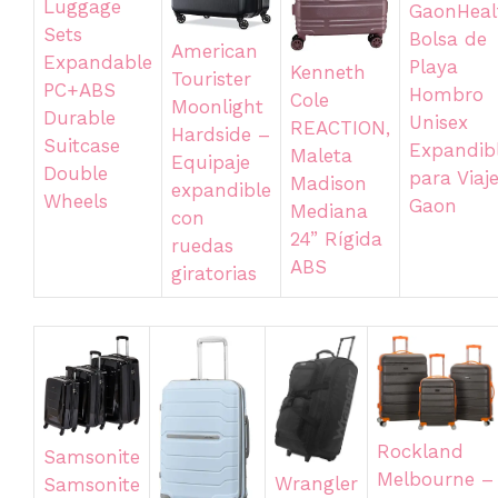
Luggage
GaonHeal
Sets
Bolsa de
American
Expandable
Playa
Kenneth
Tourister
PC+ABS
Hombro
Cole
Moonlight
Durable
Unisex
REACTION,
Hardside –
Suitcase
Expandib
Maleta
Equipaje
Double
para Viaj
Madison
expandible
Wheels
Gaon
Mediana
con
24” Rígida
ruedas
ABS
giratorias
Rockland
Samsonite
Melbourne –
Wrangler
Samsonite