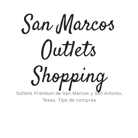
Saltar
al
San Marcos
contenido
Outlets
Shopping
Outlets Premium de San Marcos y San Antonio,
Texas. Tips de compras