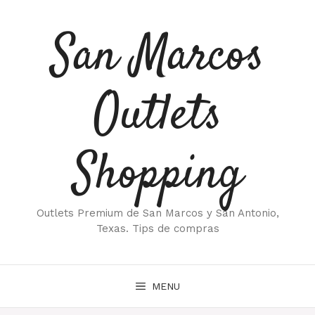
Saltar
al
San Marcos
contenido
Outlets
Shopping
Outlets Premium de San Marcos y San Antonio,
Texas. Tips de compras
MENU